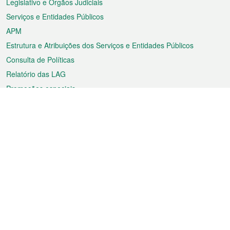
Legislativo e Órgãos Judiciais
Serviços e Entidades Públicos
APM
Estrutura e Atribuições dos Serviços e Entidades Públicos
Consulta de Políticas
Relatório das LAG
Promoções especiais
Sobre a RAEM
Tempo
Transporte
Feriados
Cultura e lazer
Informação de Macau
Ficheiro sobre Macau
Estatísticas