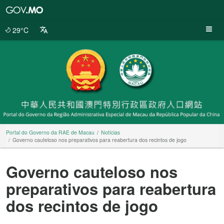
Portal
do
Governo
29°C
da
RAE
de
Macau
Portal do Governo da RAE de Macau
Notícias
Governo cauteloso nos preparativos para reabertura dos recintos de jogo
Governo cauteloso nos
preparativos para reabertura
dos recintos de jogo