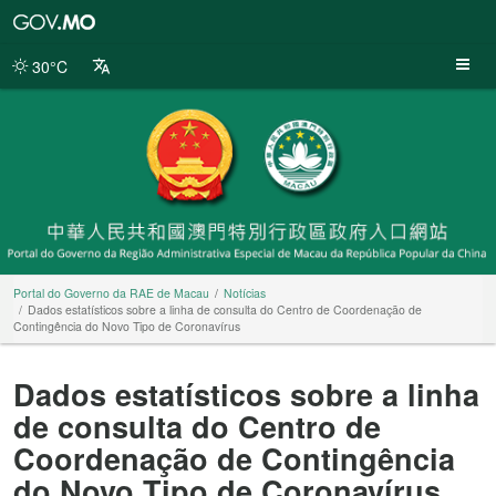
Portal
do
Governo
30°C
da
RAE
de
Macau
Portal do Governo da RAE de Macau
Notícias
Dados estatísticos sobre a linha de consulta do Centro de Coordenação de
Contingência do Novo Tipo de Coronavírus
Dados estatísticos sobre a linha
de consulta do Centro de
Coordenação de Contingência
do Novo Tipo de Coronavírus