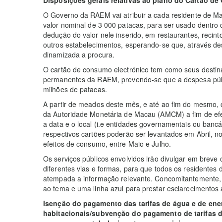
Disposições gerais relativas ao plano do Cartão d
O Governo da RAEM vai atribuir a cada residente de M
valor nominal de 3 000 patacas, para ser usado dentro
dedução do valor nele inserido, em restaurantes, recint
outros estabelecimentos, esperando-se que, através des
dinamizada a procura.
O cartão de consumo electrónico tem como seus destin
permanentes da RAEM, prevendo-se que a despesa públ
milhões de patacas.
A partir de meados deste mês, e até ao fim do mesmo, 
da Autoridade Monetária de Macau (AMCM) a fim de efe
a data e o local (i.e entidades governamentais ou banc
respectivos cartões poderão ser levantados em Abril, no
efeitos de consumo, entre Maio e Julho.
Os serviços públicos envolvidos irão divulgar em breve 
diferentes vias e formas, para que todos os residente
atempada a informação relevante. Concomitantemente, 
ao tema e uma linha azul para prestar esclarecimentos 
Isenção do pagamento das tarifas de água e de ener
habitacionais/subvenção do pagamento de tarifas de