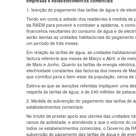
empresas e estabelecimentos comerciais
1. Isenção do pagamento das tarifas de água e de elect
Tendo em conta a adesão dos residentes à medida de
da RAEM para prevenir e combater a epidemia, e como 
financeiros resultantes do consumo de água e de elect
serão isentas as unidades habitacionais do pagamento d
um período de três meses.
Em relação às tarifas de água, as unidades habitacion
factura referente aos meses de Março e Abril, e de met
de Maio e Junho. Quanto às tarifas de energia eléctrica
electricidade constantes das facturas dos meses de Ma
que contribui para o bem-estar da população, cerca de 
Estima-se que as isenções referidas impliquem uma de
respeita às tarifas de água, e de 240 milhões de patacas
2. Medida de subvenção do pagamento das tarifas de ág
estabelecimentos comerciais
No intuito de prestar apoio aos utentes das unidades n
ramos de actividade, e atendendo a que o volume do c
todos os estabelecimentos comerciais, o Governo da RA
subvenção do pagamento das tarifas de água e de energ