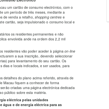
e Consumo Electrónico
acau um cartão de consumo electrónico, com o
 de um período de três meses, mediante a
os de venda a retalho,
shopping centres
e
te cartão, seja impulsionado o consumo local e
atários os residentes permanentes e não
ica envolvida ande na ordem dos 2,2 mil
os residentes vão poder aceder à página
on-line
ctuarem a sua inscrição, devendo seleccionar
árias) para levantamento do seu cartão. Os
s dias e locais indicados, e ser usados, para
os detalhes do plano acima referido, através de
s de Macau fiquem a conhecer de forma
serão criadas uma página electrónica dedicada
ao público sobre esta matéria.
gia eléctrica pelas unidades
 água e de energia eléctrica para as