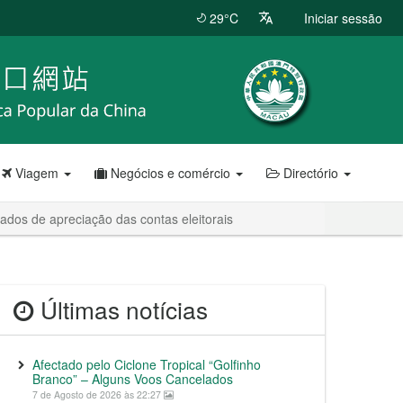
29°C
Iniciar sessão
Viagem
Negócios e comércio
Directório
tados de apreciação das contas eleitorais
Últimas notícias
Afectado pelo Ciclone Tropical “Golfinho
Branco” – Alguns Voos Cancelados
7 de Agosto de 2026 às 22:27