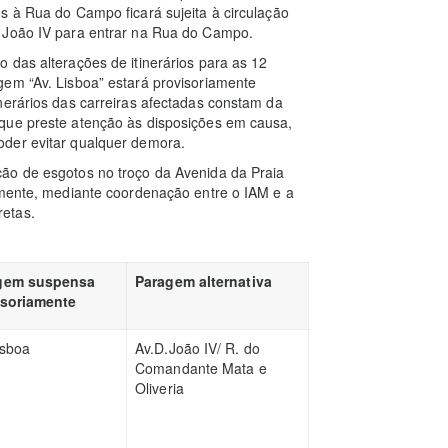
s à Rua do Campo ficará sujeita à circulação
. João IV para entrar na Rua do Campo.
 das alterações de itinerários para as 12
gem “Av. Lisboa” estará provisoriamente
nerários das carreiras afectadas constam da
que preste atenção às disposições em causa,
oder evitar qualquer demora.
ão de esgotos no troço da Avenida da Praia
amente, mediante coordenação entre o IAM e a
etas.
gem suspensa
Paragem alternativa
isoriamente
isboa
Av.D.João IV/ R. do
Comandante Mata e
Oliveria