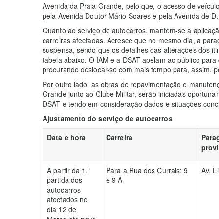
Avenida da Praia Grande, pelo que, o acesso de veículo
pela Avenida Doutor Mário Soares e pela Avenida de D
Quanto ao serviço de autocarros, mantém-se a aplicação
carreiras afectadas. Acresce que no mesmo dia, a para
suspensa, sendo que os detalhes das alterações dos iti
tabela abaixo. O IAM e a DSAT apelam ao público para 
procurando deslocar-se com mais tempo para, assim, p
Por outro lado, as obras de repavimentação e manutenç
Grande junto ao Clube Militar, serão iniciadas oportun
DSAT e tendo em consideração dados e situações concr
Ajustamento do serviço de autocarros
Data e hora
Carreira
Para
prov
A partir da 1.ª
Para a Rua dos Currais: 9
Av. L
partida dos
e 9 A
autocarros
afectados no
dia 12 de
Março até novo