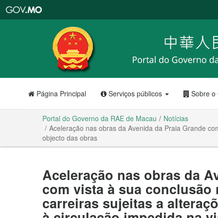
Portal
do
Governo
da
RAE
de
Macau
Página Principal
Serviços públicos
Sobre o
Portal do Governo da RAE de Macau
Notícias
Aceleração nas obras da Avenida da Praia Grande com vi
objecto das obras
Aceleração nas obras da A
com vista à sua conclusão n
carreiras sujeitas a alteraç
à circulação impedida na v