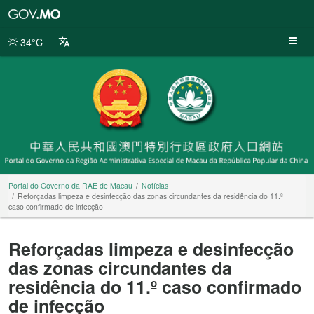
Portal
do
Governo
34°C
da
RAE
de
Macau
Portal do Governo da RAE de Macau
Notícias
Reforçadas limpeza e desinfecção das zonas circundantes da residência do 11.º
caso confirmado de infecção
Reforçadas limpeza e desinfecção
das zonas circundantes da
residência do 11.º caso confirmado
de infecção