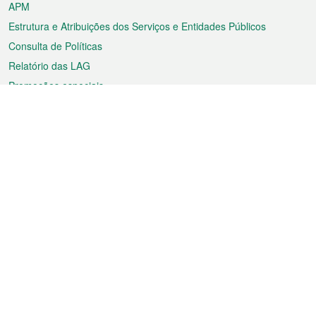
APM
Estrutura e Atribuições dos Serviços e Entidades Públicos
Consulta de Políticas
Relatório das LAG
Promoções especiais
Sobre a RAEM
Tempo
Transporte
Feriados
Cultura e lazer
Informação de Macau
Ficheiro sobre Macau
Estatísticas
Anúncios