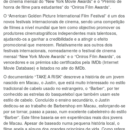
de cinema mensal do “New York Movie Awards” e o “Prémio de
honra de filme para estudantes” do “Oniros Film Awards”.
O “American Golden Picture International Film Festival” é um dos
novos festivais internacionais de cinema, sendo uma competição
de filmes a nível mundial que tem como objectivo promover os
produtores cinematográficos independentes mais talentosos,
ajudando-os a ganhar a credibilidade e a atingir o efeito
promocional que merecem. Relativamente aos outros dois
festivais internacionais, nomeadamente o festival de cinema
mensal “New York Movie Awards” e o “Oniros Film Awards”, os
vencedores e os prémios são certificados pela IMDb (Internet
Movie Database) e listados no
site
do IMDb.
O documentário “TAKE A RISK” descreve a história de um jovem
nascido em Macau, o Justin, que está muito interessado no estilo
tradicional de cabelo usado no estrangeiro, o “Barber”, por ter
conhecido as estrelas do basquetebol que também usam este
estilo de cabelo. Concluído o ensino secundário, o Justin
dedicou-se ao trabalho de Barbershop em Macau, esforçando-se
por se tornar, passo a passo, num excelente cabeleireiro do estilo
“Barber”. Este filme baseia-se em experiências reais dos jovens
de Macau. Apesar de baseado numa pequena história local, o
filme apela a alguns dos grandes princípios de vida. Como refere