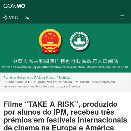
Portal
do
Governo
33°C
da
RAE
de
Macau
Portal do Governo da RAE de Macau
Notícias
Filme “TAKE A RISK”, produzido por alunos do IPM, recebeu três prémios em
festivais internacionais de cinema na Europa e América
Filme “TAKE A RISK”, produzido
por alunos do IPM, recebeu três
prémios em festivais internacionais
de cinema na Europa e América