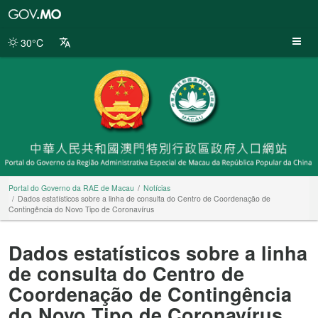
Portal
do
Governo
30°C
da
RAE
de
Macau
Portal do Governo da RAE de Macau
Notícias
Dados estatísticos sobre a linha de consulta do Centro de Coordenação de
Contingência do Novo Tipo de Coronavírus
Dados estatísticos sobre a linha
de consulta do Centro de
Coordenação de Contingência
do Novo Tipo de Coronavírus