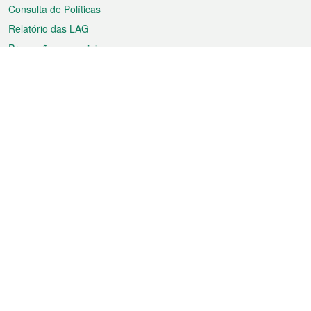
Consulta de Políticas
Relatório das LAG
Promoções especiais
Sobre a RAEM
Tempo
Transporte
Feriados
Cultura e lazer
Informação de Macau
Ficheiro sobre Macau
Estatísticas
Anúncios
Notícias
Vídeos