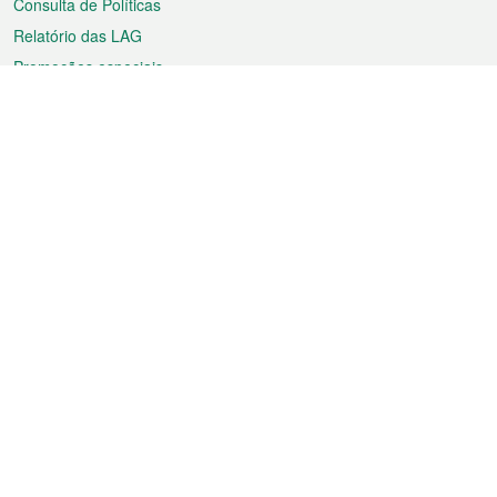
Consulta de Políticas
Relatório das LAG
Promoções especiais
Sobre a RAEM
Tempo
Transporte
Feriados
Cultura e lazer
Informação de Macau
Ficheiro sobre Macau
Estatísticas
Anúncios
Notícias
Vídeos