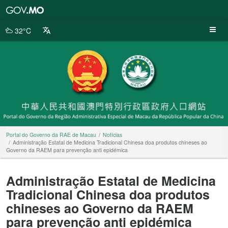
Portal
do
Governo
32°C
da
RAE
de
Macau
Portal do Governo da RAE de Macau
Notícias
Administração Estatal de Medicina Tradicional Chinesa doa produtos chineses ao
Governo da RAEM para prevenção anti epidémica
Administração Estatal de Medicina
Tradicional Chinesa doa produtos
chineses ao Governo da RAEM
para prevenção anti epidémica