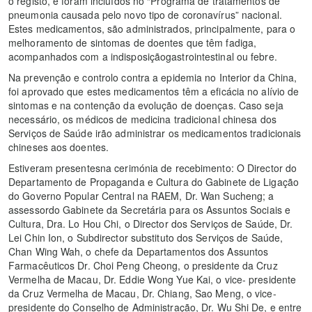
o registo, e foram incluídos no “Programa de tratamentos de
pneumonia causada pelo novo tipo de coronavírus” nacional.
Estes medicamentos, são administrados, principalmente, para o
melhoramento de sintomas de doentes que têm fadiga,
acompanhados com a indisposiçãogastrointestinal ou febre.
Na prevenção e controlo contra a epidemia no Interior da China,
foi aprovado que estes medicamentos têm a eficácia no alívio de
sintomas e na contenção da evolução de doenças. Caso seja
necessário, os médicos de medicina tradicional chinesa dos
Serviços de Saúde irão administrar os medicamentos tradicionais
chineses aos doentes.
Estiveram presentesna cerimónia de recebimento: O Director do
Departamento de Propaganda e Cultura do Gabinete de Ligação
do Governo Popular Central na RAEM, Dr. Wan Sucheng; a
assessordo Gabinete da Secretária para os Assuntos Sociais e
Cultura, Dra. Lo Hou Chi, o Director dos Serviços de Saúde, Dr.
Lei Chin Ion, o Subdirector substituto dos Serviços de Saúde,
Chan Wing Wah, o chefe da Departamentos dos Assuntos
Farmacêuticos Dr. Choi Peng Cheong, o presidente da Cruz
Vermelha de Macau, Dr. Eddie Wong Yue Kai, o vice- presidente
da Cruz Vermelha de Macau, Dr. Chiang, Sao Meng, o vice-
presidente do Conselho de Administração, Dr. Wu Shi De, e entre