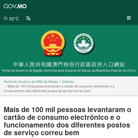
Portal
do
Governo
32°C
da
RAE
de
Macau
Portal do Governo da RAE de Macau
Notícias
Mais de 100 mil pessoas levantaram o cartão de consumo electrónico e o
funcionamento dos diferentes postos de serviço correu bem
Mais de 100 mil pessoas levantaram o
cartão de consumo electrónico e o
funcionamento dos diferentes postos
de serviço correu bem