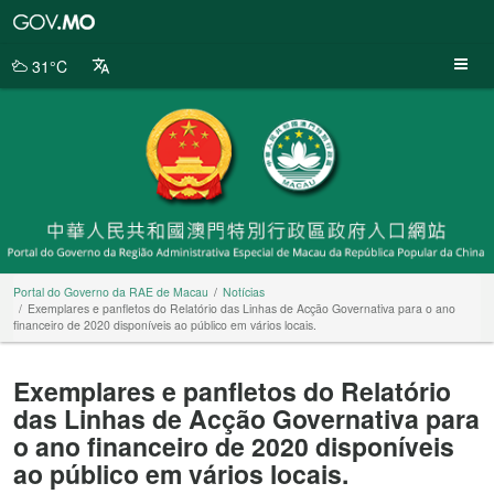
Portal
do
Governo
31°C
da
RAE
de
Macau
Portal do Governo da RAE de Macau
Notícias
Exemplares e panfletos do Relatório das Linhas de Acção Governativa para o ano
financeiro de 2020 disponíveis ao público em vários locais.
Exemplares e panfletos do Relatório
das Linhas de Acção Governativa para
o ano financeiro de 2020 disponíveis
ao público em vários locais.