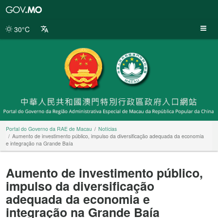
Portal
do
Governo
30°C
da
RAE
de
Macau
Portal do Governo da RAE de Macau
Notícias
Aumento de investimento público, impulso da diversificação adequada da economia
e integração na Grande Baía
Aumento de investimento público,
impulso da diversificação
adequada da economia e
integração na Grande Baía