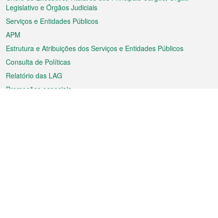
rodapé
Legislativo e Órgãos Judiciais
Serviços e Entidades Públicos
APM
Estrutura e Atribuições dos Serviços e Entidades Públicos
Consulta de Políticas
Relatório das LAG
Promoções especiais
Sobre a RAEM
Tempo
Transporte
Feriados
Cultura e lazer
Informação de Macau
Ficheiro sobre Macau
Estatísticas