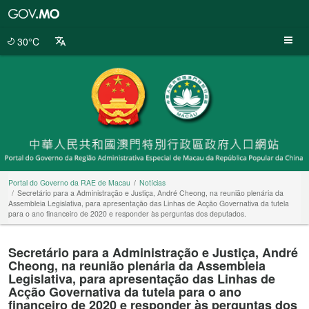
Portal
do
Governo
30°C
da
RAE
de
Macau
Portal do Governo da RAE de Macau
Notícias
Secretário para a Administração e Justiça, André Cheong, na reunião plenária da
Assembleia Legislativa, para apresentação das Linhas de Acção Governativa da tutela
para o ano financeiro de 2020 e responder às perguntas dos deputados.
Secretário para a Administração e Justiça, André
Cheong, na reunião plenária da Assembleia
Legislativa, para apresentação das Linhas de
Acção Governativa da tutela para o ano
financeiro de 2020 e responder às perguntas dos