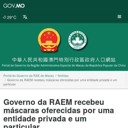
Portal
do
Governo
29°C
da
RAE
de
Macau
Portal do Governo da RAE de Macau
Notícias
Governo da RAEM recebeu máscaras oferecidas por uma entidade privada e um
particular
Governo da RAEM recebeu
máscaras oferecidas por uma
entidade privada e um
particular