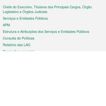
do
rodapé
Chefe do Executivo, Titulares dos Principais Cargos, Órgão
Legislativo e Órgãos Judiciais
Serviços e Entidades Públicos
APM
Estrutura e Atribuições dos Serviços e Entidades Públicos
Consulta de Políticas
Relatório das LAG
Promoções especiais
Sobre a RAEM
Tempo
Transporte
Feriados
Cultura e lazer
Informação de Macau
Ficheiro sobre Macau