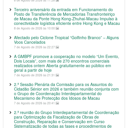
8 de Agosto de 2026 às 11:28
Terceiro aniversário da entrada em Funcionamento do
Posto de Transferência de Mercadorias Transfronteiriço
de Macau da Ponte Hong Kong-Zhuhai-Macau Impulso à
conectividade logística eficiente entre Hong Kong e Macau
8 de Agosto de 2026 às 10:00
Afectado pelo Ciclone Tropical “Golfinho Branco” – Alguns
Voos Cancelados
7 de Agosto de 2026 às 22:27
A GMBPF promove a cooperação no modelo “Um Evento,
Dois Locais”, com mais de 270 encontros comerciais
realizados ontem Aberta gratuitamente ao público em
geral a partir de hoje
7 de Agosto de 2026 às 21:31
2.ª Sessão Plenária da Comissão para os Assuntos do
Cidadão Sénior em 2026 e também reunião conjunta com
o Grupo de Coordenação Interdepartamental do
Mecanismo de Protecção dos Idosos de Macau
7 de Agosto de 2026 às 20:41
2.ª reunião do Grupo Interdepartamental de Coordenação
para Optimização da Fiscalização de Obras de
Construção, Reparação e Conservação em Curso
Sistematização de todas as fases e procedimentos de