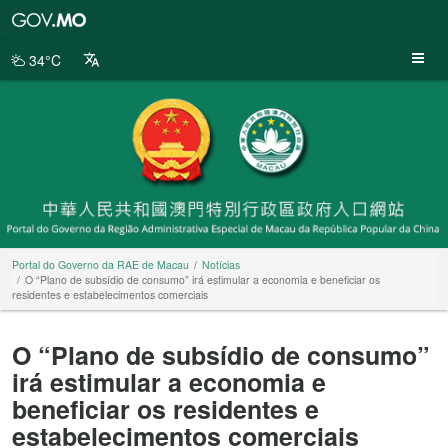
Portal
do
Governo
34°C
da
RAE
de
Macau
Portal do Governo da RAE de Macau
Notícias
O “Plano de subsídio de consumo” irá estimular a economia e beneficiar os
residentes e estabelecimentos comerciais
O “Plano de subsídio de consumo”
irá estimular a economia e
beneficiar os residentes e
estabelecimentos comerciais