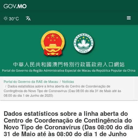
Portal
do
Governo
30°C
da
RAE
de
Macau
Portal do Governo da RAE de Macau
Notícias
Dados estatísticos sobre a linha aberta do Centro de Coordenação de
Contingência do Novo Tipo de Coronavírus (Das 08:00 do dia 31 de Maio até às
08:00 do dia 1 de Junho de 2020)
Dados estatísticos sobre a linha aberta do
Centro de Coordenação de Contingência do
Novo Tipo de Coronavírus (Das 08:00 do dia
31 de Maio até às 08:00 do dia 1 de Junho