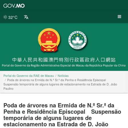
Portal
do
Governo
32°C
da
RAE
de
Macau
Portal do Governo da RAE de Macau
Notícias
Poda de árvores na Ermida de N.ª Sr.ª da Penha e Residência Episcopal
Suspensão temporária de alguns lugares de estacionamento na Estrada de D. João
Paulino
Poda de árvores na Ermida de N.ª Sr.ª da
Penha e Residência Episcopal Suspensão
temporária de alguns lugares de
estacionamento na Estrada de D. João