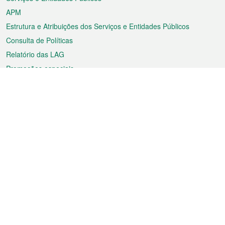
APM
Estrutura e Atribuições dos Serviços e Entidades Públicos
Consulta de Políticas
Relatório das LAG
Promoções especiais
Sobre a RAEM
Tempo
Transporte
Feriados
Cultura e lazer
Informação de Macau
Ficheiro sobre Macau
Estatísticas
Anúncios