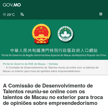
Portal
do
Governo
29°C
da
RAE
de
Macau
Portal do Governo da RAE de Macau
Notícias
A Comissão de Desenvolvimento de Talentos reuniu-se online com os talentos de
Macau no exterior para troca de opiniões sobre empreendedorismo
A Comissão de Desenvolvimento de
Talentos reuniu-se online com os
talentos de Macau no exterior para troca
de opiniões sobre empreendedorismo