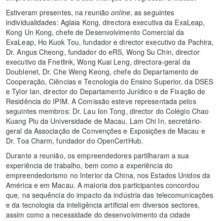
Estiveram presentes, na reunião
online
, as seguintes
individualidades: Aglaia Kong, directora executiva da ExaLeap,
Kong Un Kong, chefe de Desenvolvimento Comercial da
ExaLeap, Ho Kuok Tou, fundador e director executivo da Pachira,
Dr. Angus Cheong, fundador do eRS, Wong Su Chin, director
executivo da Fnetlink, Wong Kuai Leng, directora-geral da
Doublenet, Dr. Che Weng Keong, chefe do Departamento de
Cooperação, Ciências e Tecnologia do Ensino Superior, da DSES
e Tylor Ian, director do Departamento Jurídico e de Fixação de
Residência do IPIM. A Comissão esteve representada pelos
seguintes membros: Dr. Lau Ion Tong, director do Colégio Chao
Kuang Piu da Universidade de Macau, Lam Chi In, secretário-
geral da Associação de Convenções e Exposições de Macau e
Dr. Toa Charm, fundador do OpenCertHub.
Durante a reunião, os empreendedores partilharam a sua
experiência de trabalho, bem como a experiência do
empreendedorismo no Interior da China, nos Estados Unidos da
América e em Macau. A maioria dos participantes concordou
que, na sequência do impacto da indústria das telecomunicações
e da tecnologia da inteligência artificial em diversos sectores,
assim como a necessidade do desenvolvimento da cidade