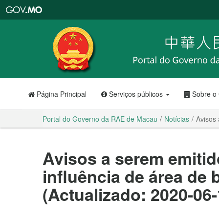
Portal
do
Governo
da
RAE
de
Macau
Página Principal
Serviços públicos
Sobre o
Portal do Governo da RAE de Macau
Notícias
Avisos 
Avisos a serem emitid
influência de área de 
(Actualizado: 2020-06-