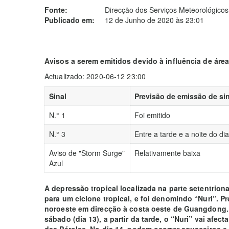
Fonte:
Direcção dos Serviços Meteorológicos
Publicado em:
12 de Junho de 2020 às 23:01
Avisos a serem emitidos devido à influência de áre
Actualizado: 2020-06-12 23:00
Sinal
Previsão de emissão de sin
N.° 1
Foi emitido
N.° 3
Entre a tarde e a noite do di
Aviso de "Storm Surge"
Relativamente baixa
Azul
A depressão tropical localizada na parte setentriona
para um ciclone tropical, e foi denomindo “Nuri”. P
noroeste em direcção à costa oeste de Guangdong. 
sábado (dia 13), a partir da tarde, o “Nuri” vai afec