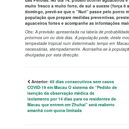
das Pérolas. No dia 14, podem ocorrer aguaceiros e
muito fresco a muito forte, de sul a sueste (força 6
domingo, prevê-se que o “Nuri” passe pelo ponto ma
população que prepare medidas preventivas, prest
aguaceiros fortes e acompanhe as informações mais
Obs: A previsão apresentada na tabela de probabilidad
próximos um ou dois dias. A população pode, deste mod
tempestade tropical num determinado tempo em Macau 
necessárias, atempadamente. Aconselha-se à população
divulgadas por esta direcção.
Anterior:
65 dias consecutivos sem casos
COVID-19 em Macau O sistema de “Pedido de
isenção da observação médica de
isolamento por 14 dias para os residentes de
Macau que entrem em Zhuhai” será reaberto
amanhã com quota limitada