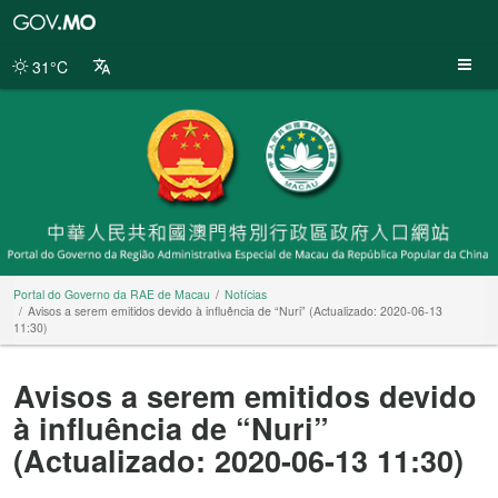
Portal
do
Governo
31°C
da
RAE
de
Macau
Portal do Governo da RAE de Macau
Notícias
Avisos a serem emitidos devido à influência de “Nuri” (Actualizado: 2020-06-13
11:30)
Avisos a serem emitidos devido
à influência de “Nuri”
(Actualizado: 2020-06-13 11:30)