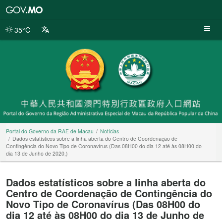
Portal
do
Governo
35°C
da
RAE
de
Macau
Portal do Governo da RAE de Macau
Notícias
Dados estatísticos sobre a linha aberta do Centro de Coordenação de
Contingência do Novo Tipo de Coronavírus (Das 08H00 do dia 12 até às 08H00 do
dia 13 de Junho de 2020,)
Dados estatísticos sobre a linha aberta do
Centro de Coordenação de Contingência do
Novo Tipo de Coronavírus (Das 08H00 do
dia 12 até às 08H00 do dia 13 de Junho de