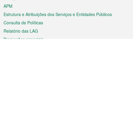
APM
Estrutura e Atribuições dos Serviços e Entidades Públicos
Consulta de Políticas
Relatório das LAG
Promoções especiais
Sobre a RAEM
Tempo
Transporte
Feriados
Cultura e lazer
Informação de Macau
Ficheiro sobre Macau
Estatísticas
Anúncios