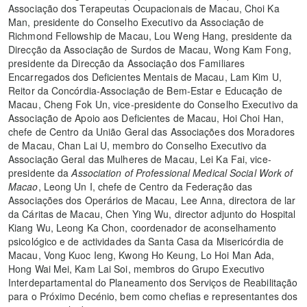
Associação dos Terapeutas Ocupacionais de Macau, Choi Ka
Man, presidente do Conselho Executivo da Associação de
Richmond Fellowship de Macau, Lou Weng Hang, presidente da
Direcção da Associação de Surdos de Macau, Wong Kam Fong,
presidente da Direcção da Associação dos Familiares
Encarregados dos Deficientes Mentais de Macau, Lam Kim U,
Reitor da Concórdia-Associação de Bem-Estar e Educação de
Macau, Cheng Fok Un, vice-presidente do Conselho Executivo da
Associação de Apoio aos Deficientes de Macau, Hoi Choi Han,
chefe de Centro da União Geral das Associações dos Moradores
de Macau, Chan Lai U, membro do Conselho Executivo da
Associação Geral das Mulheres de Macau, Lei Ka Fai, vice-
presidente da
Association of Professional Medical Social Work of
Macao
, Leong Un I, chefe de Centro da Federação das
Associações dos Operários de Macau, Lee Anna, directora de lar
da Cáritas de Macau, Chen Ying Wu, director adjunto do Hospital
Kiang Wu, Leong Ka Chon, coordenador de aconselhamento
psicológico e de actividades da Santa Casa da Misericórdia de
Macau, Vong Kuoc Ieng, Kwong Ho Keung, Lo Hoi Man Ada,
Hong Wai Mei, Kam Lai Soi, membros do Grupo Executivo
Interdepartamental do Planeamento dos Serviços de Reabilitação
para o Próximo Decénio, bem como chefias e representantes dos