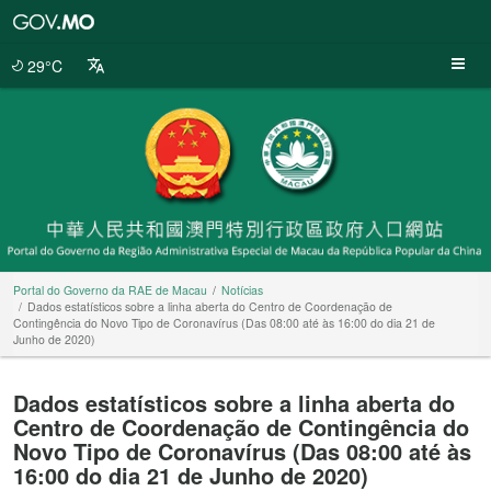
Portal
do
Governo
29°C
da
RAE
de
Macau
Portal do Governo da RAE de Macau
Notícias
Dados estatísticos sobre a linha aberta do Centro de Coordenação de
Contingência do Novo Tipo de Coronavírus (Das 08:00 até às 16:00 do dia 21 de
Junho de 2020)
Dados estatísticos sobre a linha aberta do
Centro de Coordenação de Contingência do
Novo Tipo de Coronavírus (Das 08:00 até às
16:00 do dia 21 de Junho de 2020)