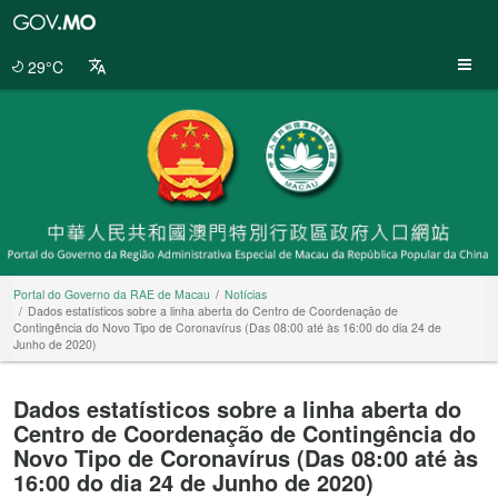
Portal
do
Governo
29°C
da
RAE
de
Macau
Portal do Governo da RAE de Macau
Notícias
Dados estatísticos sobre a linha aberta do Centro de Coordenação de
Contingência do Novo Tipo de Coronavírus (Das 08:00 até às 16:00 do dia 24 de
Junho de 2020)
Dados estatísticos sobre a linha aberta do
Centro de Coordenação de Contingência do
Novo Tipo de Coronavírus (Das 08:00 até às
16:00 do dia 24 de Junho de 2020)