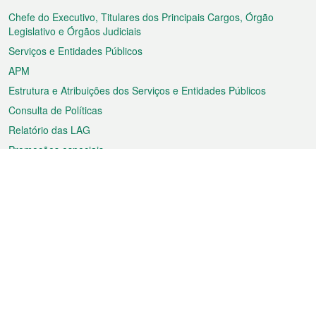
do
rodapé
Chefe do Executivo, Titulares dos Principais Cargos, Órgão
Legislativo e Órgãos Judiciais
Serviços e Entidades Públicos
APM
Estrutura e Atribuições dos Serviços e Entidades Públicos
Consulta de Políticas
Relatório das LAG
Promoções especiais
Sobre a RAEM
Tempo
Transporte
Feriados
Cultura e lazer
Informação de Macau
Ficheiro sobre Macau