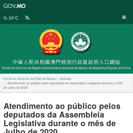
Portal
do
Governo
33°C
da
RAE
de
Macau
Portal do Governo da RAE de Macau
Notícias
Atendimento ao público pelos deputados da Assembleia Legislativa durante o mês
de Julho de 2020
Atendimento ao público pelos
deputados da Assembleia
Legislativa durante o mês de
Julho de 2020