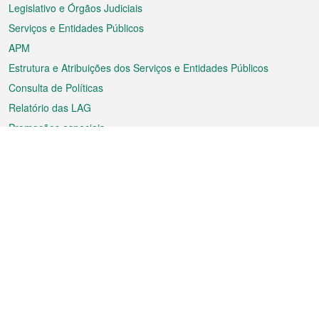
rodapé
Legislativo e Órgãos Judiciais
Serviços e Entidades Públicos
APM
Estrutura e Atribuições dos Serviços e Entidades Públicos
Consulta de Políticas
Relatório das LAG
Promoções especiais
Sobre a RAEM
Tempo
Transporte
Feriados
Cultura e lazer
Informação de Macau
Ficheiro sobre Macau
Estatísticas