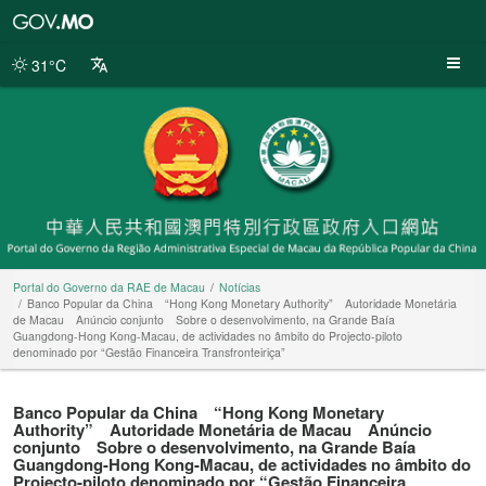
Portal
do
Governo
31°C
da
RAE
de
Macau
Portal do Governo da RAE de Macau
Notícias
Banco Popular da China “Hong Kong Monetary Authority” Autoridade Monetária
de Macau Anúncio conjunto Sobre o desenvolvimento, na Grande Baía
Guangdong-Hong Kong-Macau, de actividades no âmbito do Projecto-piloto
denominado por “Gestão Financeira Transfronteiriça”
Banco Popular da China “Hong Kong Monetary
Authority” Autoridade Monetária de Macau Anúncio
conjunto Sobre o desenvolvimento, na Grande Baía
Guangdong-Hong Kong-Macau, de actividades no âmbito do
Projecto-piloto denominado por “Gestão Financeira