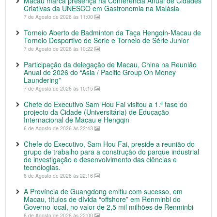
Macau marca presença na Conferência Anual de Cidades
Criativas da UNESCO em Gastronomia na Malásia
7 de Agosto de 2026 às 11:00
Torneio Aberto de Badminton da Taça Hengqin-Macau de
Torneio Desportivo de Série e Torneio de Série Junior
7 de Agosto de 2026 às 10:22
Participação da delegação de Macau, China na Reunião
Anual de 2026 do “Asia / Pacific Group On Money
Laundering”
7 de Agosto de 2026 às 10:15
Chefe do Executivo Sam Hou Fai visitou a 1.ª fase do
projecto da Cidade (Universitária) de Educação
Internacional de Macau e Hengqin
6 de Agosto de 2026 às 22:43
Chefe do Executivo, Sam Hou Fai, preside a reunião do
grupo de trabalho para a construção do parque industrial
de investigação e desenvolvimento das ciências e
tecnologias.
6 de Agosto de 2026 às 22:16
A Província de Guangdong emitiu com sucesso, em
Macau, títulos de dívida “offshore” em Renminbi do
Governo local, no valor de 2,5 mil milhões de Renminbi
6 de Agosto de 2026 às 22:00