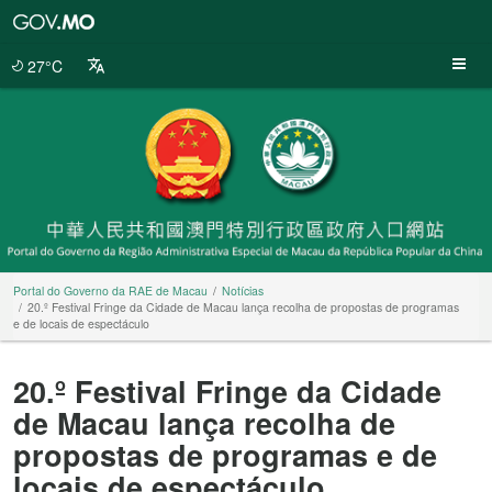
Portal
do
Governo
27°C
da
RAE
de
Macau
Portal do Governo da RAE de Macau
Notícias
20.º Festival Fringe da Cidade de Macau lança recolha de propostas de programas
e de locais de espectáculo
20.º Festival Fringe da Cidade
de Macau lança recolha de
propostas de programas e de
locais de espectáculo