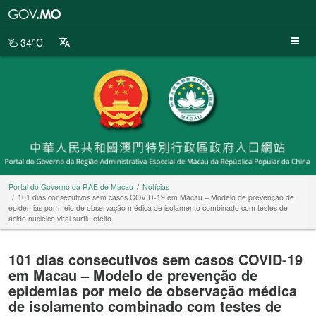
Portal
do
Governo
34°C
da
RAE
de
Macau
Portal do Governo da RAE de Macau
Notícias
101 dias consecutivos sem casos COVID-19 em Macau – Modelo de prevenção de
epidemias por meio de observação médica de isolamento combinado com testes de
ácido nucleico viral surtiu efeito
101 dias consecutivos sem casos COVID-19
em Macau – Modelo de prevenção de
epidemias por meio de observação médica
de isolamento combinado com testes de