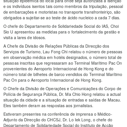
situação epidémica do local para onde seja autorizada a isenção
e os indivíduos isentos tais como membros da tripulação, pessoal
de embarcações e motoristas no transporte transfronteiriço, são
obrigados a sujeitar-se ao teste de ácido nucleico a cada 7 dias.
O chefe do Departamento de Solidariedade Social do IAS, Choi
Sio U apresentou as medidas para o fortalecimento da gestão e
visita a lares de idosos.
A Chefe da Divisão de Relações Públicas da Direcção dos
Serviços de Turismo, Lau Fong Chi relatou o número de pessoas
em observação médica em hotéis designados, o número total de
pessoas inscritas que regressaram ao Terminal Marítimo Pac On
provenientes do Aeroporto Internacional de Hong Kong e do
número total de bilhetes de barco vendidos do Terminal Marítimo
Pac On para o Aeroporto Internacional de Hong Kong.
O Chefe da Divisão de Operações e Comunicações do Corpo de
Polícia de Segurança Pública, Dr. Ma Chio Hong relatou a actual
situação da cidade e a situação de entradas e saídas de Macau.
Eles também deram as respostas aos jornalistas.
Estiveram presentes na conferência de imprensa o Médico-
Adjunto da Direcção do CHCSJ, Dr. Lo Iek Long, o chefe do
Departamento de Solidariedade Social do Instituto de Acção