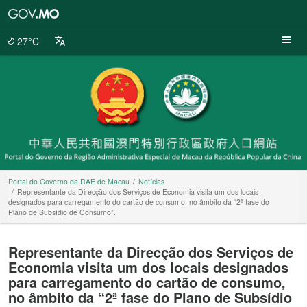
Portal
do
Governo
27°C
da
RAE
de
Macau
Portal do Governo da RAE de Macau
Notícias
Representante da Direcção dos Serviços de Economia visita um dos locais
designados para carregamento do cartão de consumo, no âmbito da “2ª fase do
Plano de Subsídio de Consumo”.
Representante da Direcção dos Serviços de
Economia visita um dos locais designados
para carregamento do cartão de consumo,
no âmbito da “2ª fase do Plano de Subsídio