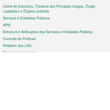
do
rodapé
Chefe do Executivo, Titulares dos Principais Cargos, Órgão
Legislativo e Órgãos Judiciais
Serviços e Entidades Públicos
APM
Estrutura e Atribuições dos Serviços e Entidades Públicos
Consulta de Políticas
Relatório das LAG
Promoções especiais
Sobre a RAEM
Tempo
Transporte
Feriados
Cultura e lazer
Informação de Macau
Ficheiro sobre Macau