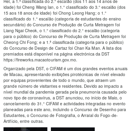
Hei, a 1.ª classificada do 2.° escalão (dos 11 aos 14 anos de
idade) foi Cheng Wang Ian, o 1.° classificado do 3.° escalão (dos
15 aos 18 anos de idade) foi Chong Leong Hang; o 1.°
classificado do 1.° escalão (categoria de estudantes do ensino
secundário) do Concurso de Produção de Curta Metragem foi
Liang Ngai Cheok, o 1.° classificado do 2.° escalão (categoria
para o público) do Concurso de Produção de Curta Metragem foi
Cheong Chi Fong; e a 1.ª classificada (categoria para o público)
do Concurso de Design de Cartaz foi Chan Ka Man. A lista dos
premiados está disponível na página electrónica da DST
https://fireworks.macaotourism.gov.mo.
Organizado pela DST, o CIFAM é um dos grandes eventos anuais
de Macau, apresentando exibições pirotécnicas de nível elevado
por equipas provenientes de todo o mundo, que atraem um
grande número de visitantes e residentes. Devido ao impacto a
nível mundial da pandemia gerada pela pneumonia causada pelo
novo tipo de coronavírus, a DST anunciou, no início de Maio, o
cancelamento do 31.° CIFAM e actividades integradas no evento
planeadas para este ano, incluindo o Concurso de Desenho para
Estudantes, o Concurso de Fotografia, o Arraial do Fogo-de-
Artifício, entre outras.