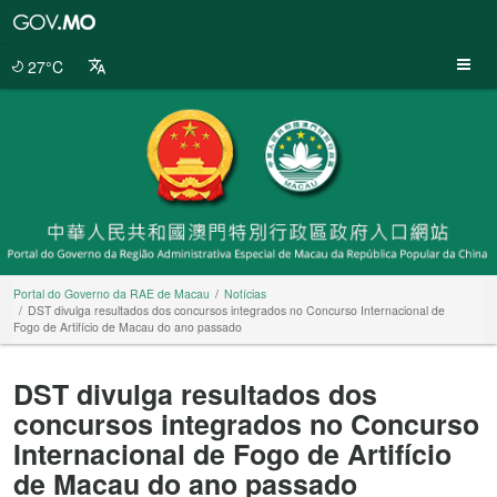
Portal
do
Governo
27°C
da
RAE
de
Macau
Portal do Governo da RAE de Macau
Notícias
DST divulga resultados dos concursos integrados no Concurso Internacional de
Fogo de Artifício de Macau do ano passado
DST divulga resultados dos
concursos integrados no Concurso
Internacional de Fogo de Artifício
de Macau do ano passado