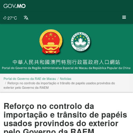
Portal
do
Governo
27°C
da
RAE
de
Macau
Portal do Governo da RAE de Macau
Notícias
Reforço no controlo da importação e trânsito de papéis usados provindos do
exterior pelo Governo da RAEM
Reforço no controlo da
importação e trânsito de papéis
usados provindos do exterior
pelo Governo da RAEM