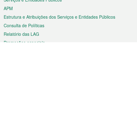
APM
Estrutura e Atribuições dos Serviços e Entidades Públicos
Consulta de Políticas
Relatório das LAG
Promoções especiais
Sobre a RAEM
Tempo
Transporte
Feriados
Cultura e lazer
Informação de Macau
Ficheiro sobre Macau
Estatísticas
Anúncios