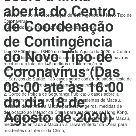
aberta do Centro
Fonte:
Centro de Coordenação de Contingência do Novo Tipo de
de Coordenação
Coronavírus
Publicado em:
18 de Agosto de 2020 às 17:30
de Contingência
do Novo Tipo de
Das 08H00 até às 16H00 do dia 18 de Agosto de 2020, o Centro
de Coordenação de Contingência do Novo Tipo de Coronavírus
recebeu um total de 146 pedidos de informação ou
Coronavírus (Das
esclarecimentos, distribuindo-se da seguinte forma:
1. Serviços de Saúde: 138 casos sobre código de saúde, teste de
08:00 até às 16:00
ácido nucleico, medida de isolamento, outras consultas;
2. Corpo de Polícia de Segurança Pública: 6 casos sobre a
do dia 18 de
passagem fronteiriça automática para residentes de Macau,
medidas de entrada a Macau para estrangeiros, medidas de
Agosto de 2020)
deslocação ao Interior da China para residentes de Hong Kong,
medidas de deslocação a Hong Kong para residentes de Macau,
medidas de entrada a Macau via Taiwan/Interior da China para
residentes do Interior da China;