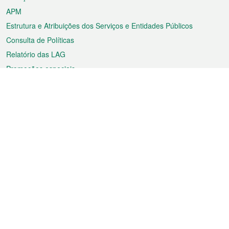
APM
Estrutura e Atribuições dos Serviços e Entidades Públicos
Consulta de Políticas
Relatório das LAG
Promoções especiais
Sobre a RAEM
Tempo
Transporte
Feriados
Cultura e lazer
Informação de Macau
Ficheiro sobre Macau
Estatísticas
Anúncios