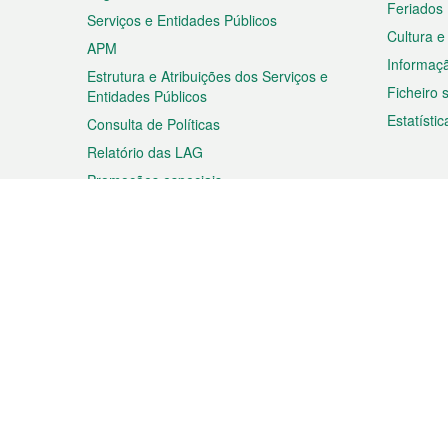
Feriados
Serviços e Entidades Públicos
Cultura e
APM
Informaç
Estrutura e Atribuições dos Serviços e
Ficheiro
Entidades Públicos
Estatístic
Consulta de Políticas
Relatório das LAG
Promoções especiais
Viagem
Negóc
Planear a sua viagem
Negócios
Descobrir Macau
Feiras d
Macau
Espectáculos e Entretenimento
Oportuni
Roteiro de Compras
das PME
Eventos e Festividades
Informaç
Proprieda