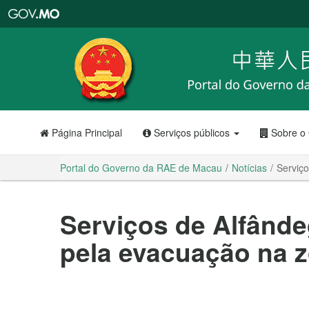
Portal
do
Governo
da
RAE
de
Macau
Página Principal
Serviços públicos
Sobre o
Portal do Governo da RAE de Macau
Notícias
Serviç
Serviços de Alfând
pela evacuação na z