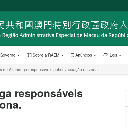
 Governo
Sobre a RAEM
Anúncios
Leis
os de Alfândega responsáveis pela evacuação na zona.
ega responsáveis
ona.