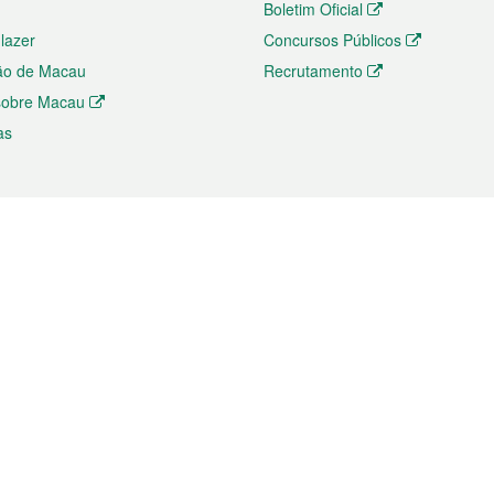
Boletim Oficial
 lazer
Concursos Públicos
ão de Macau
Recrutamento
 sobre Macau
as
ios e comércio
Directório
 e Investimento
Directório de Aplicações para T
o Comércio e Convenções em
Directório de Redes Sociais
Directório de Websites Temático
dades de Negócios e Serviços
Directório RSS
s
Descarregamento de impressos
ão dos Mercados
de Intelectual