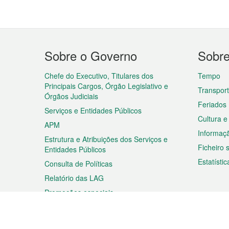
Menu
Sobre o Governo
Sobr
do
rodapé
Chefe do Executivo, Titulares dos
Tempo
Principais Cargos, Órgão Legislativo e
Transpor
Órgãos Judiciais
Feriados
Serviços e Entidades Públicos
Cultura e
APM
Informaç
Estrutura e Atribuições dos Serviços e
Ficheiro
Entidades Públicos
Estatístic
Consulta de Políticas
Relatório das LAG
Promoções especiais
Viagem
Negóc