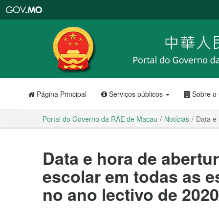
Portal
do
Governo
da
RAE
de
Macau
Página Principal
Serviços públicos
Sobre o
Portal do Governo da RAE de Macau
Notícias
Data e 
Data e hora de abertu
escolar em todas as 
no ano lectivo de 202