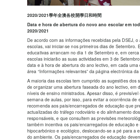
2020/2021
學年全澳各校開學日和時間
Data e hora de abertura do novo ano escolar em to
2020/2021
De acordo com as informações recebidas pela DSEJ, o a
escolas, vai iniciar-se nos primeiros dias de Setembro
educativas arrancam no dia 1 de Setembro e, em cerca 
escolas iniciarão as suas actividades em 3 de Setembro
data e à hora de abertura do ano lectivo, em cada uma
área “Informações relevantes” da página electrónica da
A maioria das escolas tem cumprido as sugestões dos s
de organizar uma abertura faseada do ano lectivo, em d
níveis de ensino ministrados. Apesar disso, é previsível 
semana de aulas, por isso, para evitar a ocorrência de
recomenda aos pais/encarregados de educação que pr
actualizadas do tráfego rodoviário e do alinhamento dos
responsáveis, e que consultem as previsões meteoroló
também incentiva os pais/encarregados de educação e o
hipocarbónico e ecológico, deslocando-se a pé para a e
do ambiente. Os pais/encarregados de educação devem