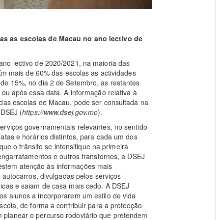
das as escolas de Macau no ano lectivo de
no lectivo de 2020/2021, na maioria das
. Em mais de 60% das escolas as actividades
de 15%, no dia 2 de Setembro, as restantes
 ou após essa data. A informação relativa à
 das escolas de Macau, pode ser consultada na
 DSEJ (
https://www.dsej.gov.mo
).
erviços governamentais relevantes, no sentido
atas e horários distintos, para cada um dos
que o trânsito se intensifique na primeira
 engarrafamentos e outros transtornos, a DSEJ
estem atenção às informações mais
 autocarros, divulgadas pelos serviços
gicas e saiam de casa mais cedo. A DSEJ
s alunos a incorporarem um estilo de vida
scola, de forma a contribuir para a protecção
 planear o percurso rodoviário que pretendem