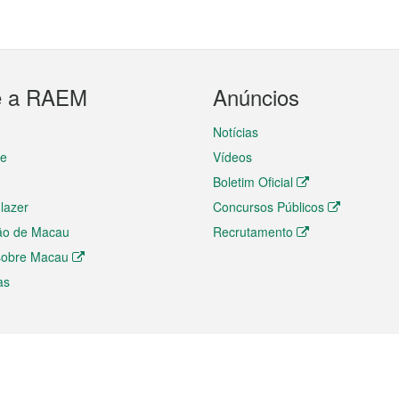
e a RAEM
Anúncios
Notícias
te
Vídeos
Boletim Oficial
 lazer
Concursos Públicos
ão de Macau
Recrutamento
 sobre Macau
as
ios e comércio
Directório