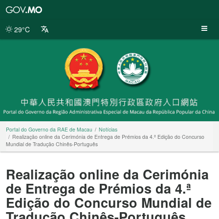
Portal
do
Governo
29°C
da
RAE
de
Macau
Portal do Governo da RAE de Macau
Notícias
Realização online da Cerimónia de Entrega de Prémios da 4.ª Edição do Concurso
Mundial de Tradução Chinês-Português
Realização online da Cerimónia
de Entrega de Prémios da 4.ª
Edição do Concurso Mundial de
Tradução Chinês-Português