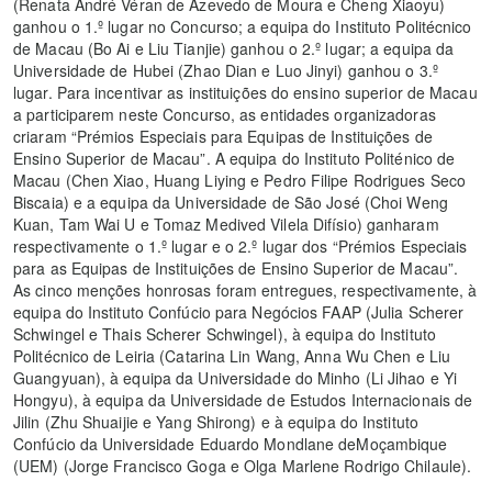
(Renata André Véran de Azevedo de Moura e Cheng Xiaoyu)
ganhou o 1.º lugar no Concurso; a equipa do Instituto Politécnico
de Macau (Bo Ai e Liu Tianjie) ganhou o 2.º lugar; a equipa da
Universidade de Hubei (Zhao Dian e Luo Jinyi) ganhou o 3.º
lugar. Para incentivar as instituições do ensino superior de Macau
a participarem neste Concurso, as entidades organizadoras
criaram “Prémios Especiais para Equipas de Instituições de
Ensino Superior de Macau”. A equipa do Instituto Politénico de
Macau (Chen Xiao, Huang Liying e Pedro Filipe Rodrigues Seco
Biscaia) e a equipa da Universidade de São José (Choi Weng
Kuan, Tam Wai U e Tomaz Medived Vilela Difísio) ganharam
respectivamente o 1.º lugar e o 2.º lugar dos “Prémios Especiais
para as Equipas de Instituições de Ensino Superior de Macau”.
As cinco menções honrosas foram entregues, respectivamente, à
equipa do Instituto Confúcio para Negócios FAAP (Julia Scherer
Schwingel e Thais Scherer Schwingel), à equipa do Instituto
Politécnico de Leiria (Catarina Lin Wang, Anna Wu Chen e Liu
Guangyuan), à equipa da Universidade do Minho (Li Jihao e Yi
Hongyu), à equipa da Universidade de Estudos Internacionais de
Jilin (Zhu Shuaijie e Yang Shirong) e à equipa do Instituto
Confúcio da Universidade Eduardo Mondlane deMoçambique
(UEM) (Jorge Francisco Goga e Olga Marlene Rodrigo Chilaule).