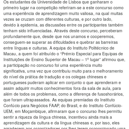
Os estudantes da Universidade de Lisboa que ganharam o
primeiro lugar na competição referiram-se a este concurso como
uma experiência de aprendizagem muito valiosa, na qual muitas
vezes se cruzam com diferentes culturas, e por outro lado,
devido à epidemia, as discussões entre os participantes também
tenham sido influenciadas. Através deste concurso, perceberam
profundamente que, desde que nos unamos e cooperemos,
conseguem-se superar as dificuldades e quebrar as barreiras
entre línguas e culturas. A equipa do Instituto Politécnico de
Macau, a quem foi atribuído o “Prémio Especial para Equipas de
Instituições de Ensino Superior de Macau – 1º lugar” afirmou que,
a participação no concurso foi uma experiência muito
significativa, uma vez que contribuiu muito para o melhoramento
do nível da prática de tradução e os colegas chineses e
portugueses puderam aplicar em conjunto o que aprenderam e
assim adquirir muitos conhecimentos fora da sala de aula, para
além de todos os problemas, como a diferença de fusoshorários,
que foram ultrapassados. As equipas premiadas do Instituto
Confúcio para Negócios FAAP, do Brasil, e do Instituto Confúcio-
UEM, em Moçambique, afirmaram que o concurso lhes permitiu
sentir a riqueza da língua chinesa, incentivou ainda mais a
aprendizagem da cultura e da língua chinesas e, por isso, eles
agradecem aos organizadores por lhes terem proporcionado uma