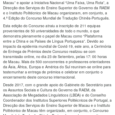
Macau” e apoiar a Iniciativa Nacional “Uma Faixa, Uma Rota”, a
Direcção dos Serviços do Ensino Superior do Governo da RAEM
e o Instituto Politécnico de Macau organizaram, em conjunto, a
4.ª Edição do Concurso Mundial de Tradução Chinês-Português.
Esta edição do Concurso atraiu a inscrição de 211 equipas
provenientes de 50 universidades de todo o mundo, o que
demonstra plenamente o papel de Macau como “Plataforma
entre a China e os Países de Língua Portuguesa”. Devido ao
impacto da epidemia mundial de Covid-19, este ano, a Cerimónia
de Entrega de Prémios deste Concurso realizou-se com
transmissão online, no dia 23 de Setembro, pelas 17: 00 horas
de Macau. Mais de 500 concorrentes e professores orientadores
da Ásia, África, Europa e América do Sul reuniram-se online para
testemunhar a entrega de prémios e celebrar em conjunto o
encerramento deste concurso internacional.
Desde 2017, com o grande apoio do Gabinete do Secretário para
os Assuntos Sociais e Cultura do Governo da RAEM, da
Associação de Megadados Linguísticos (LBDA) e do Conselho
Coordenador dos Institutos Superiores Politécnicos de Portugal, a
Direcção dos Serviços do Ensino Superior de Macau e o Instituto
Politécnico de Macau têm organizado, em conjunto, o Concurso