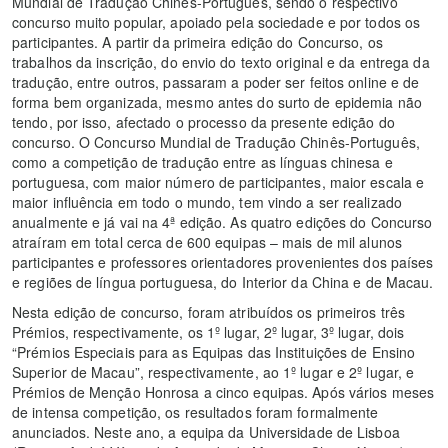
Mundial de Tradução Chinês-Português, sendo o respectivo
concurso muito popular, apoiado pela sociedade e por todos os
participantes. A partir da primeira edição do Concurso, os
trabalhos da inscrição, do envio do texto original e da entrega da
tradução, entre outros, passaram a poder ser feitos online e de
forma bem organizada, mesmo antes do surto de epidemia não
tendo, por isso, afectado o processo da presente edição do
concurso. O Concurso Mundial de Tradução Chinês-Português,
como a competição de tradução entre as línguas chinesa e
portuguesa, com maior número de participantes, maior escala e
maior influência em todo o mundo, tem vindo a ser realizado
anualmente e já vai na 4ª edição. As quatro edições do Concurso
atraíram em total cerca de 600 equipas – mais de mil alunos
participantes e professores orientadores provenientes dos países
e regiões de língua portuguesa, do Interior da China e de Macau.
Nesta edição de concurso, foram atribuídos os primeiros três
Prémios, respectivamente, os 1º lugar, 2º lugar, 3º lugar, dois
“Prémios Especiais para as Equipas das Instituições de Ensino
Superior de Macau”, respectivamente, ao 1º lugar e 2º lugar, e
Prémios de Menção Honrosa a cinco equipas. Após vários meses
de intensa competição, os resultados foram formalmente
anunciados. Neste ano, a equipa da Universidade de Lisboa