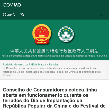
Portal
do
Governo
30°C
da
RAE
de
Macau
Portal do Governo da RAE de Macau
Notícias
Conselho de Consumidores coloca linha aberta em funcionamento durante os
feriados do Dia de Implantação da República Popular da China e do Festival de Meio
Outono
Conselho de Consumidores coloca linha
aberta em funcionamento durante os
feriados do Dia de Implantação da
República Popular da China e do Festival de