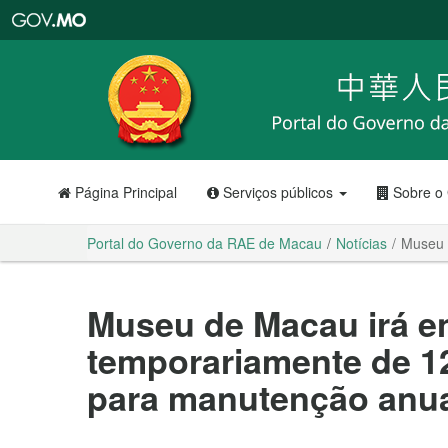
Portal
do
Governo
da
RAE
de
Macau
Página Principal
Serviços públicos
Sobre o
Portal do Governo da RAE de Macau
Notícias
Museu 
Museu de Macau irá e
temporariamente de 1
para manutenção anu