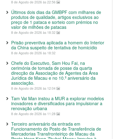
8 de Agosto de 2026 às 22:56
Últimos dois dias da GMBPF com milhares de
produtos de qualidade, artigos exclusivos ao
preço de 1 pataca e sorteio com prémios no
valor de milhões de patacas
8 de Agosto de 2026 às 18:32
Prisão preventiva aplicada a homem do Interior
da China suspeito de tentativa de homicídio
8 de Agosto de 2026 às 18:32
Chefe do Executivo, Sam Hou Fai, na
cerimónia de tomada de posse da quarta
direcção da Associação de Agentes da Área
Jurídica de Macau e no 10.º aniversário da
associação.
8 de Agosto de 2026 às 12:04
Tam Vai Man instou a MUR a explorar modelos
inovadores e diversificados para impulsionar a
renovação urbana
8 de Agosto de 2026 às 11:28
Terceiro aniversário da entrada em
Funcionamento do Posto de Transferência de
Mercadorias Transfronteiriço de Macau da
Ponte Hong Kong-Zhuhai-Macau Impulso à