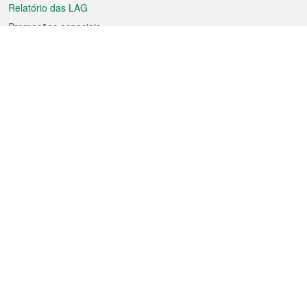
Relatório das LAG
Promoções especiais
Sobre a RAEM
Tempo
Transporte
Feriados
Cultura e lazer
Informação de Macau
Ficheiro sobre Macau
Estatísticas
Anúncios
Notícias
Vídeos
Boletim Oficial