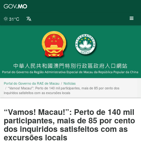
Portal
do
Governo
31°C
da
RAE
de
Macau
Portal do Governo da RAE de Macau
Notícias
“Vamos! Macau!”: Perto de 140 mil participantes, mais de 85 por cento dos
inquiridos satisfeitos com as excursões locais
“Vamos! Macau!”: Perto de 140 mil
participantes, mais de 85 por cento
dos inquiridos satisfeitos com as
excursões locais