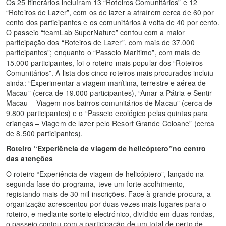
Os 25 itinerários incluíram 13 “Roteiros Comunitários” e 12
“Roteiros de Lazer”, com os de lazer a atraírem cerca de 60 por
cento dos participantes e os comunitários à volta de 40 por cento.
O passeio “teamLab SuperNature” contou com a maior
participação dos “Roteiros de Lazer”, com mais de 37.000
participantes”; enquanto o “Passeio Marítimo”, com mais de
15.000 participantes, foi o roteiro mais popular dos “Roteiros
Comunitários”. A lista dos cinco roteiros mais procurados incluiu
ainda: “Experimentar a viagem marítima, terrestre e aérea de
Macau” (cerca de 19.000 participantes), “Amar a Pátria e Sentir
Macau – Viagem nos bairros comunitários de Macau” (cerca de
9.800 participantes) e o “Passeio ecológico pelas quintas para
crianças – Viagem de lazer pelo Resort Grande Coloane” (cerca
de 8.500 participantes).
Roteiro “Experiência de viagem de helicóptero”
no centro
das atenções
O roteiro “Experiência de viagem de helicóptero”, lançado na
segunda fase do programa, teve um forte acolhimento,
registando mais de 30 mil inscrições. Face à grande procura, a
organização acrescentou por duas vezes mais lugares para o
roteiro, e mediante sorteio electrónico, dividido em duas rondas,
o passeio contou com a participação de um total de perto de