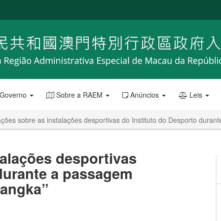
 Governo
Sobre a RAEM
Anúncios
Leis
ções sobre as instalações desportivas do Instituto do Desporto dura
talações desportivas
 durante a passagem
Nangka”