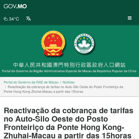
Portal
do
Governo
34°C
da
RAE
de
Macau
Portal do Governo da RAE de Macau
Notícias
Reactivação da cobrança de tarifas no Auto-Silo Oeste do Posto Fronteiriço da
Ponte Hong Kong-Zhuhai-Macau a partir das 15horas
Reactivação da cobrança de tarifas
no Auto-Silo Oeste do Posto
Fronteiriço da Ponte Hong Kong-
Zhuhai-Macau a partir das 15horas