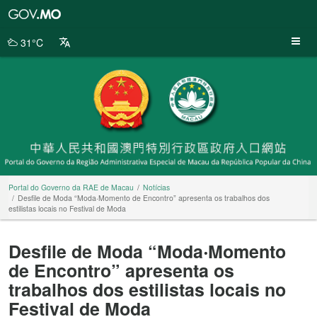
Portal
do
Governo
31°C
da
RAE
de
Macau
Portal do Governo da RAE de Macau
Notícias
Desfile de Moda “Moda‧Momento de Encontro” apresenta os trabalhos dos
estilistas locais no Festival de Moda
Desfile de Moda “Moda‧Momento
de Encontro” apresenta os
trabalhos dos estilistas locais no
Festival de Moda