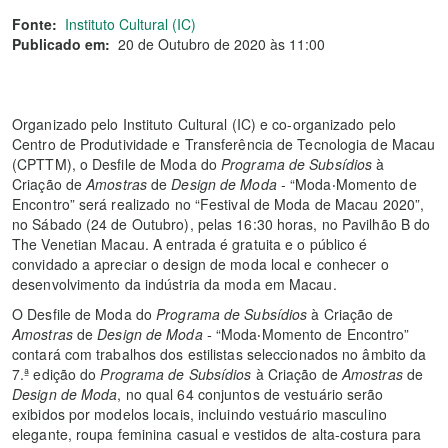
Fonte:
Instituto Cultural (IC)
Publicado em:
20 de Outubro de 2020 às 11:00
Organizado pelo Instituto Cultural (IC) e co-organizado pelo
Centro de Produtividade e Transferência de Tecnologia de Macau
(CPTTM), o Desfile de Moda do
Programa de Subsídios
à
Criação
de
Amostras
de
Design de Moda
- “Moda‧Momento de
Encontro” será realizado no “Festival de Moda de Macau 2020”,
no Sábado (24 de Outubro), pelas 16:30 horas, no Pavilhão B do
The Venetian Macau. A entrada é gratuita e o público é
convidado a apreciar o design de moda local e conhecer o
desenvolvimento da indústria da moda em Macau.
O Desfile de Moda do
Programa de Subsídios
à
Criação
de
Amostras
de
Design de Moda -
“Moda‧Momento de Encontro”
contará com trabalhos dos estilistas seleccionados no âmbito da
7.ª edição do
Programa de Subsídios
à
Criação
de
Amostras
de
Design de Moda
, no qual 64 conjuntos de vestuário serão
exibidos por modelos locais, incluindo vestuário masculino
elegante, roupa feminina casual e vestidos de alta-costura para