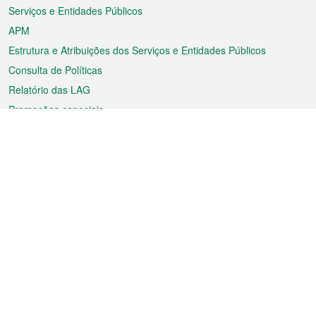
Serviços e Entidades Públicos
APM
Estrutura e Atribuições dos Serviços e Entidades Públicos
Consulta de Políticas
Relatório das LAG
Promoções especiais
Sobre a RAEM
Tempo
Transporte
Feriados
Cultura e lazer
Informação de Macau
Ficheiro sobre Macau
Estatísticas