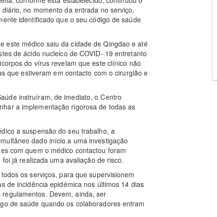
 diário, no momento da entrada no serviço,
mente identificado que o seu código de saúde
e este médico saiu da cidade de Qingdao e até
stes de ácido nucleico de COVID- 19 entretanto
icorpos do vírus revelam que este clínico não
egas que estiveram em contacto com o cirurgião e
úde instruíram, de imediato, o Centro
nhar a implementação rigorosa de todas as
édico a suspensão do seu trabalho, a
multâneo dado início a uma investigação
entes com quem o médico contactou foram
foi já realizada uma avaliação de risco.
 todos os serviços, para que supervisionem
as de incidência epidémica nos últimos 14 dias
 regulamentos. Devem, ainda, ser
digo de saúde quando os colaboradores entram