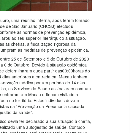
utubro, uma reunião interna, após terem tomado
de de São Januário (CHCSJ) efectuou
conforme as normas de prevenção epidémica,
arou ao seu superior hierárquico a situação.
as as chefias, a fiscalização rigorosa da
 cumpram as medidas de prevenção epidémica.
e entre 25 de Setembro e 5 de Outubro de 2020
ia 6 de Outubro. Devido à situação epidémica
úde determinaram quea partir das00:00horas do
4 dias anteriores à entrada em Macau tenham
observação médica por um período de 14 dias
ónica, os Serviços de Saúde assinalaram com um
e entraram em Macau e tinham visitado a
ada no território. Estes indivíduos devem
vistas na “Prevenção da Pneumonia causada
gestão da saúde”.
o devia ter declarado a sua situação à chefia,
 realizado uma autogestão de saúde. Contudo
hefia, conforme está estabelecido, continuou o