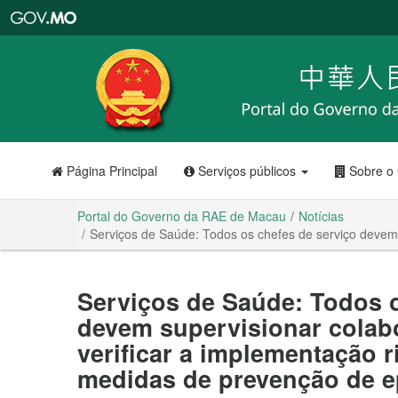
Portal
do
Governo
da
RAE
de
Macau
Página Principal
Serviços públicos
Sobre o
Portal do Governo da RAE de Macau
Notícias
Serviços de Saúde: Todos os chefes de serviço devem
Serviços de Saúde: Todos o
devem supervisionar colab
verificar a implementação r
medidas de prevenção de e