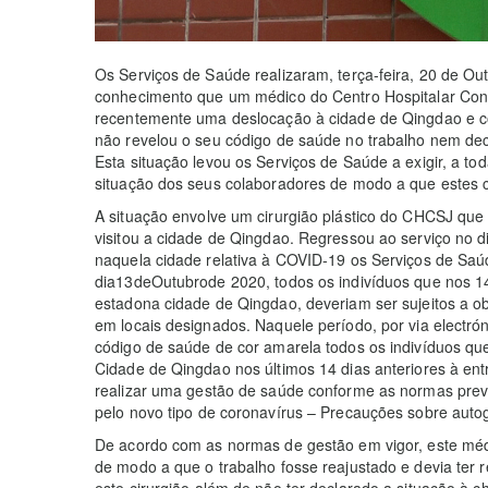
Os Serviços de Saúde realizaram, terça-feira, 20 de O
conhecimento que um médico do Centro Hospitalar Con
recentemente uma deslocação à cidade de Qingdao e 
não revelou o seu código de saúde no trabalho nem decl
Esta situação levou os Serviços de Saúde a exigir, a tod
situação dos seus colaboradores de modo a que estes
A situação envolve um cirurgião plástico do CHCSJ qu
visitou a cidade de Qingdao. Regressou ao serviço no d
naquela cidade relativa à COVID-19 os Serviços de Sa
dia13deOutubrode 2020, todos os indivíduos que nos 1
estadona cidade de Qingdao, deveriam ser sujeitos a 
em locais designados. Naquele período, por via electr
código de saúde de cor amarela todos os indivíduos qu
Cidade de Qingdao nos últimos 14 dias anteriores à entr
realizar uma gestão de saúde conforme as normas pre
pelo novo tipo de coronavírus – Precauções sobre auto
De acordo com as normas de gestão em vigor, este médic
de modo a que o trabalho fosse reajustado e devia ter
este cirurgião além de não ter declarado a situação à c