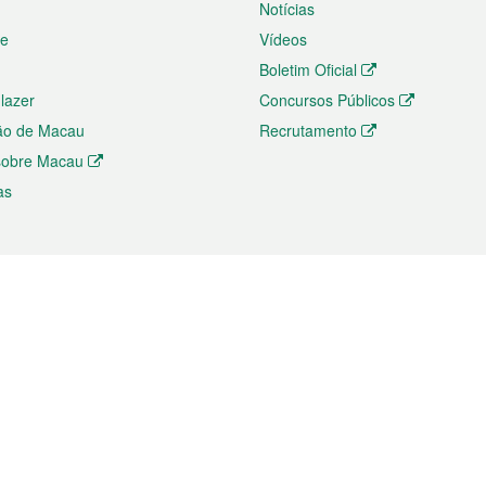
Notícias
te
Vídeos
Boletim Oficial
 lazer
Concursos Públicos
ão de Macau
Recrutamento
 sobre Macau
as
ios e comércio
Directório
 e Investimento
Directório de Aplicações para T
o Comércio e Convenções em
Directório de Redes Sociais
Directório de Websites Temático
dades de Negócios e Serviços
Directório RSS
s
Descarregamento de impressos