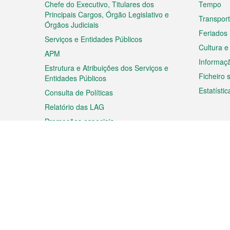
rodapé
Chefe do Executivo, Titulares dos
Tempo
Principais Cargos, Órgão Legislativo e
Transpor
Órgãos Judiciais
Feriados
Serviços e Entidades Públicos
Cultura e
APM
Informaç
Estrutura e Atribuições dos Serviços e
Ficheiro
Entidades Públicos
Estatístic
Consulta de Políticas
Relatório das LAG
Promoções especiais
Viagem
Negóc
Planear a sua viagem
Negócios
Descobrir Macau
Feiras d
Macau
Espectáculos e Entretenimento
Oportuni
Roteiro de Compras
das PME
Eventos e Festividades