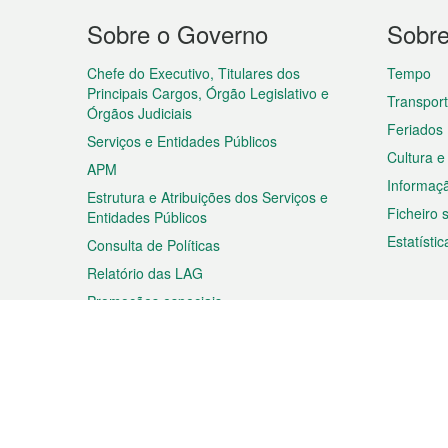
Menu
Sobre o Governo
Sobr
do
rodapé
Chefe do Executivo, Titulares dos
Tempo
Principais Cargos, Órgão Legislativo e
Transpor
Órgãos Judiciais
Feriados
Serviços e Entidades Públicos
Cultura e
APM
Informaç
Estrutura e Atribuições dos Serviços e
Ficheiro
Entidades Públicos
Estatístic
Consulta de Políticas
Relatório das LAG
Promoções especiais
Viagem
Negóc
Planear a sua viagem
Negócios
Descobrir Macau
Feiras d
Macau
Espectáculos e Entretenimento