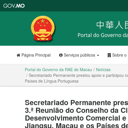
Portal
do
Governo
da
RAE
de
Macau
Página Principal
Serviços públicos
Sobre o
Portal do Governo da RAE de Macau
Notícias
Secretariado Permanente prestou apoio e participou n
Países de Língua Portuguesa
Secretariado Permanente prest
3.ª Reunião do Conselho da Ci
Desenvolvimento Comercial e I
Jiangsu, Macau e os Países d