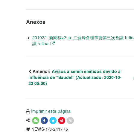
Anexos
201022_新聞稿v2_p_江蘇峰會理事會第三次會議-h-fi
議 h-final
Anterior:
Avisos a serem emitidos devido à
influência de “Saudel” (Actualizado: 2020-10-
23 05:00)
Imprimir esta página
NEWS-1-3-241775