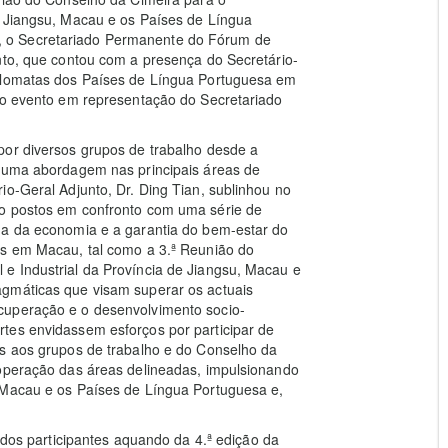
e Jiangsu, Macau e os Países de Língua
 o Secretariado Permanente do Fórum de
nto, que contou com a presença do Secretário-
iplomatas dos Países de Língua Portuguesa em
 no evento em representação do Secretariado
por diversos grupos de trabalho desde a
e uma abordagem nas principais áreas de
io-Geral Adjunto, Dr. Ding Tian, sublinhou no
ão postos em confronto com uma série de
ma da economia e a garantia do bem-estar do
as em Macau, tal como a 3.ª Reunião do
e Industrial da Província de Jiangsu, Macau e
agmáticas que visam superar os actuais
cuperação e o desenvolvimento socio-
tes envidassem esforços por participar de
es aos grupos de trabalho e do Conselho da
ooperação das áreas delineadas, impulsionando
 Macau e os Países de Língua Portuguesa e,
a dos participantes aquando da 4.ª edição da