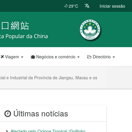
29°C
Iniciar sessão
Viagem
Negócios e comércio
Directório
l e Industrial da Província de Jiangsu, Macau e os
Últimas notícias
Afectado pelo Ciclone Tropical “Golfinho