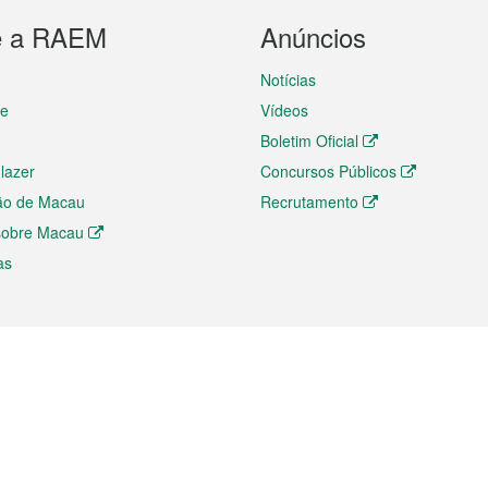
e a RAEM
Anúncios
Notícias
te
Vídeos
Boletim Oficial
 lazer
Concursos Públicos
ão de Macau
Recrutamento
 sobre Macau
as
ios e comércio
Directório
 e Investimento
Directório de Aplicações para T
o Comércio e Convenções em
Directório de Redes Sociais
Directório de Websites Temático