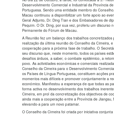
Desenvolvimento Comercial e Industrial da Província d
Portuguesa. Sendo uma entidade membro do Conselho,
Macau continuou a disponibilizar um forte apoio ao eve
Geral Adjunto, Dr. Ding Tian e dos Embaixadores de d
Pequim. O Dr. Ding, por sua vez, proferiu um discurso
Permanente do Fórum de Macau.
A Reunião fez um balanço dos trabalhos concretizados 
realização da última reunião do Conselho da Cimeira, 
cooperação para a próxima fase de trabalho. O Secretár
seu discurso que, neste momento, todos os países est
desafios árduos, a saber, o combate epidémico, a reto
povo. As actividades económicas e comerciais realizad
Conselho da Cimeira para o Desenvolvimento Comercial 
os Países de Língua Portuguesa, constituem acções pr
momentos mais difíceis e promover conjuntamente a re
económico. Manifestou a esperança de que todas as par
forma activa no desenvolvimento dos trabalhos inerent
Cimeira, em prol da concretização dos objectivos de c
ainda mais a cooperação entre a Província de Jiangsu,
elevando-a para um novo patamar.
O Conselho da Cimeira foi criada por iniciativa conjunt