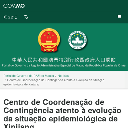
Portal
do
Governo
32°C
da
RAE
de
Macau
Portal do Governo da RAE de Macau
Notícias
Centro de Coordenação de Contingência atento à evolução da situação
epidemiológica de Xinjiang
Centro de Coordenação de
Contingência atento à evolução
da situação epidemiológica de
Xinjiang