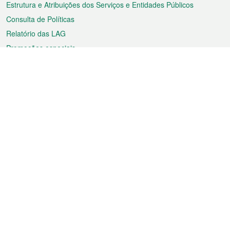
Estrutura e Atribuições dos Serviços e Entidades Públicos
Consulta de Políticas
Relatório das LAG
Promoções especiais
Sobre a RAEM
Tempo
Transporte
Feriados
Cultura e lazer
Informação de Macau
Ficheiro sobre Macau
Estatísticas
Anúncios
Notícias