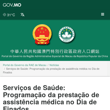
Portal
do
Governo
31°C
da
RAE
de
Macau
Portal do Governo da RAE de Macau
Notícias
Serviços de Saúde: Programação da prestação de assistência médica no Dia de
Finados
Serviços de Saúde:
Programação da prestação de
assistência médica no Dia de
Finados