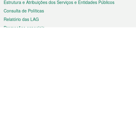
Estrutura e Atribuições dos Serviços e Entidades Públicos
Consulta de Políticas
Relatório das LAG
Promoções especiais
Sobre a RAEM
Tempo
Transporte
Feriados
Cultura e lazer
Informação de Macau
Ficheiro sobre Macau
Estatísticas
Anúncios
Notícias