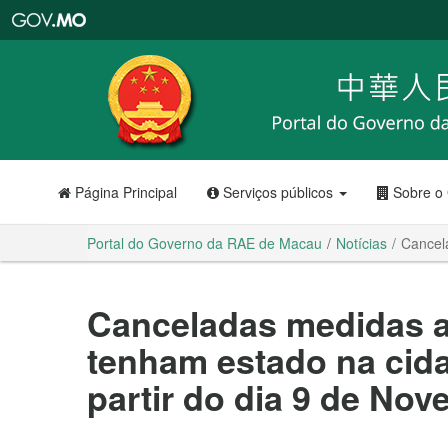
Portal
do
Governo
da
RAE
de
Macau
Página Principal
Serviços públicos
Sobre o
Portal do Governo da RAE de Macau
Notícias
Cancel
Canceladas medidas a
tenham estado na cid
partir do dia 9 de No