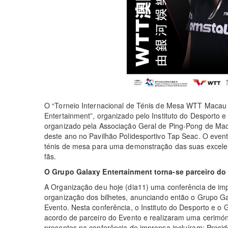
O “Torneio Internacional de Ténis de Mesa WTT Macau
Entertainment”, organizado pelo Instituto do Desporto 
organizado pela Associação Geral de Ping-Pong de Mac
deste ano no Pavilhão Polidesportivo Tap Seac. O even
ténis de mesa para uma demonstração das suas excelen
fãs.
O Grupo Galaxy Entertainment torna-se parceiro d
A Organização deu hoje (dia11) uma conferência de imp
organização dos bilhetes, anunciando então o Grupo Gal
Evento. Nesta conferência, o Instituto do Desporto e o
acordo de parceiro do Evento e realizaram uma cerimó
presentes na conferência de imprensa incluíram: Presid