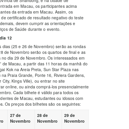
ovíncia de Shandong, e na cidade de
entrada em Macau, os participantes acima
 antes da entrada em Macau. Assim, os
de certificado de resultado negativo do teste
. Ademais, devem cumprir as orientações e
iços de Saúde durante o evento.
dia 12
s dias (25 e 26 de Novembro) serão as rondas
28 de Novembro serão os quartos de final e as
das no dia 29 de Novembro. Os interessados em
K” de Macau, a partir das 11 horas da manhã do
ai Kok na Areia Preta, Sun Star Plaza nas
ou na Praia Grande, Ponte 16, Riviera Gardens,
ity, Kings Ville), ou entrar no site
r online, ou ainda comprá-los presencialmente
mbro. Cada bilhete é válido para todos os
sidentes de Macau, estudantes ou idosos com
os. Os preços dos bilhetes são os seguintes:
27 de
28 de
29 de
ro
Novembro
Novembro
Novembro