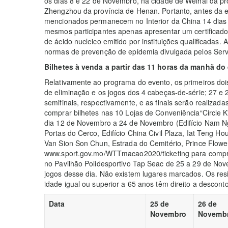
os dias 8 e 22 de Novembro, na cidade de Weihai da pr
Zhengzhou da província de Henan. Portanto, antes da 
mencionados permanecem no Interior da China 14 dias
mesmos participantes apenas apresentar um certificado 
de ácido nucleico emitido por instituições qualificadas
normas de prevenção de epidemia divulgada pelos Serv
Bilhetes à venda a partir das 11 horas da manhã do 
Relativamente ao programa do evento, os primeiros doi
de eliminação e os jogos dos 4 cabeças-de-série; 27 e 
semifinais, respectivamente, e as finais serão realiza
comprar bilhetes nas 10 Lojas de Conveniência“Circle 
dia 12 de Novembro a 24 de Novembro (Edifício Nam Ng
Portas do Cerco, Edifício China Civil Plaza, Iat Teng H
Van Sion Son Chun, Estrada do Cemitério, Prince Flower C
www.sport.gov.mo/WTTmacao2020/ticketing para compra
no Pavilhão Polidesportivo Tap Seac de 25 a 29 de Nove
jogos desse dia. Não existem lugares marcados. Os re
idade igual ou superior a 65 anos têm direito a descont
Data
25 de
26 de
Novembro
Novemb