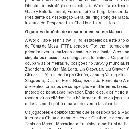
Director de estratégia de eventos da World Table Tenni
Galaxy Entertainment, Francis Lui Yiu Tung; Director d
Presidente da Associação Geral de Ping-Pong de Macau
Instituto do Desporto, Lau Cho Un e Lam Lin Kio.
Gigantes do ténis de mesa reúnem-se em Macau
A World Table Tennis (WTT) foi estabelecida este ano 
de Ténis de Mesa (ITTF), sendo o “Torneio Internacio
primeiro evento realizado desde a sua criação. A compe
singulares masculinos e singulares femininos. Os parti
ocupam as primeiras 16 posições no
ranking
mundial. N
Zhendong, Xu Xin, Ma Long, Lin Gaoyuan, Liu Shiwen,
China; Lin Yun-ju de Taipé Chinês, Jeoung Young-sik e 
Singapura, Díaz de Porto Rico, Szocs da Roménia e Ah
diferentes formatos de competição em diferentes fases,
método de pontuação inovador. Entre eles, o primeiro a 
rondas, cinco vitórias. Este irá tornar o ritmo do jogo 
entusiasmo do público para um evento fascinante.
Os jogadores e colaboradores que se deslocarão a Mac
Interior da China durante o mês de Outubro, e de seg
Ténis de Mesa - Masculino e Feminino”e no“Final da Fe