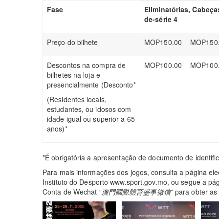
Fase
Eliminatórias, Cabeça
de-série 4
Preço do bilhete
MOP150.00
MOP150
Descontos na compra de
MOP100.00
MOP100
bilhetes na loja e
presencialmente (Desconto*
(Residentes locais,
estudantes, ou idosos com
idade igual ou superior a 65
anos)*
*É obrigatória a apresentação de documento de identif
Para mais informações dos jogos, consulta a página elect
Instituto do Desporto www.sport.gov.mo, ou segue a pá
Conta de Wechat “
澳門國際體育盛事微信
” para obter as