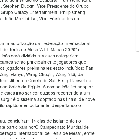
s, Stephen Duckitt; Vice-Presidente do Grupo
o Grupo Galaxy Entertainment, Philip Cheng;
, João Ma Chi Tat; Vice-Presidentes do
com a autorização da Federação Internacional
nal de Ténis de Mesa WTT Macau 2020” o
tição será dividida em duas categorias:
cipantes serão principalmente jogadores que
os jogadores preliminares estão incluídos: Fan
Wang Manyu, Wang Chuqin, Wang Yidi, da
Jeon Jihee da Coreia do Sul, Feng Tianwei de
med Saleh do Egipto. A competição irá adoptar
 e estes irão ser conduzidos recorrendo a um
surgir é o sistema adoptado nas finais, de nove
muito rápido e emocionante, despertando o
au, concluíram 14 dias de isolamento no
uinte participam no“O Campeonato Mundial de
deração Internacional de Ténis de Mesa”, entre