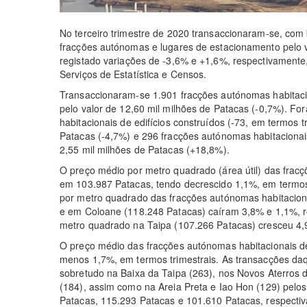
No terceiro trimestre de 2020 transaccionaram-se, com
fracções autónomas e lugares de estacionamento pelo v
registado variações de -3,6% e +1,6%, respectivamente,
Serviços de Estatística e Censos.
Transaccionaram-se 1.901 fracções autónomas habitacio
pelo valor de 12,60 mil milhões de Patacas (-0,7%). F
habitacionais de edifícios construídos (-73, em termos t
Patacas (-4,7%) e 296 fracções autónomas habitacionais
2,55 mil milhões de Patacas (+18,8%).
O preço médio por metro quadrado (área útil) das fracç
em 103.987 Patacas, tendo decrescido 1,1%, em termos 
por metro quadrado das fracções autónomas habitacion
e em Coloane (118.248 Patacas) caíram 3,8% e 1,1%, r
metro quadrado na Taipa (107.266 Patacas) cresceu 4,
O preço médio das fracções autónomas habitacionais de 
menos 1,7%, em termos trimestrais. As transacções da
sobretudo na Baixa da Taipa (263), nos Novos Aterros 
(184), assim como na Areia Preta e Iao Hon (129) pel
Patacas, 115.293 Patacas e 101.610 Patacas, respecti