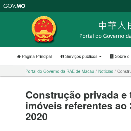
Portal
do
Governo
da
RAE
de
Macau
Página Principal
Serviços públicos
Sobre o
Portal do Governo da RAE de Macau
Notícias
Constru
Construção privada e
imóveis referentes ao 
2020