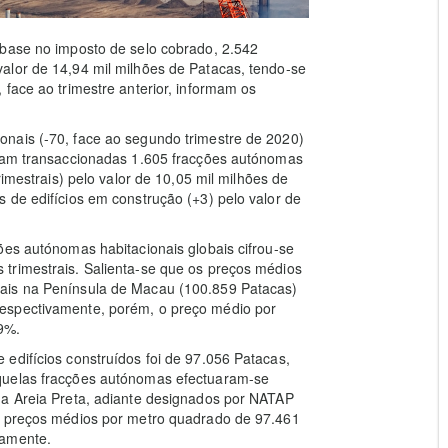
 base no imposto de selo cobrado, 2.542
alor de 14,94 mil milhões de Patacas, tendo-se
 face ao trimestre anterior, informam os
nais (-70, face ao segundo trimestre de 2020)
oram transaccionadas 1.605 fracções autónomas
rimestrais) pelo valor de 10,05 mil milhões de
 de edifícios em construção (+3) pelo valor de
ões autónomas habitacionais globais cifrou-se
trimestrais. Salienta-se que os preços médios
ais na Península de Macau (100.859 Patacas)
espectivamente, porém, o preço médio por
9%.
edifícios construídos foi de 97.056 Patacas,
quelas fracções autónomas efectuaram-se
da Areia Preta, adiante designados por NATAP
os preços médios por metro quadrado de 97.461
vamente.