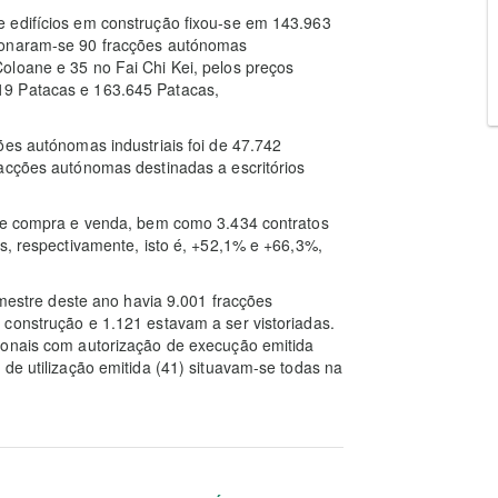
 edifícios em construção fixou-se em 143.963
cionaram-se 90 fracções autónomas
oloane e 35 no Fai Chi Kei, pelos preços
19 Patacas e 163.645 Patacas,
ões autónomas industriais foi de 47.742
racções autónomas destinadas a escritórios
 de compra e venda, bem como 3.434 contratos
is, respectivamente, isto é, +52,1% e +66,3%,
rimestre deste ano havia 9.001 fracções
 construção e 1.121 estavam a ser vistoriadas.
ionais com autorização de execução emitida
de utilização emitida (41) situavam-se todas na