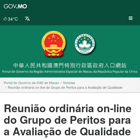
Portal
do
Governo
34°C
da
RAE
de
Macau
Portal do Governo da RAE de Macau
Notícias
Reunião ordinária on-line do Grupo de Peritos para a Avaliação de Qualidade
Reunião ordinária on-line
do Grupo de Peritos para
a Avaliação de Qualidade