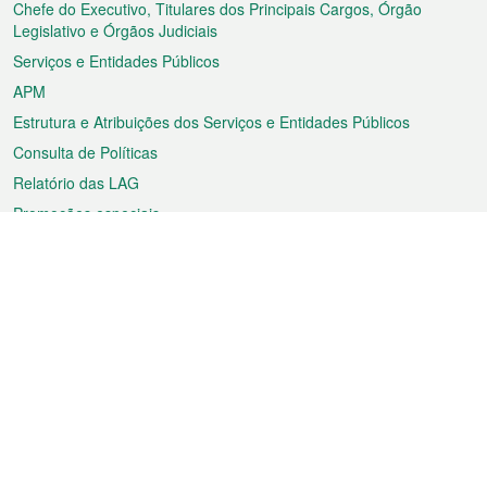
rodapé
Chefe do Executivo, Titulares dos Principais Cargos, Órgão
Legislativo e Órgãos Judiciais
Serviços e Entidades Públicos
APM
Estrutura e Atribuições dos Serviços e Entidades Públicos
Consulta de Políticas
Relatório das LAG
Promoções especiais
Sobre a RAEM
Tempo
Transporte
Feriados
Cultura e lazer
Informação de Macau
Ficheiro sobre Macau